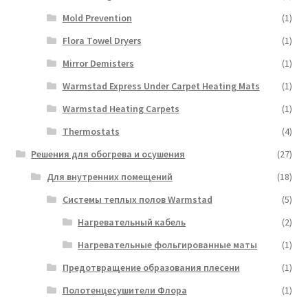
Mold Prevention
(1)
Flora Towel Dryers
(1)
Mirror Demisters
(1)
Warmstad Express Under Carpet Heating Mats
(1)
Warmstad Heating Carpets
(1)
Thermostats
(4)
Решения для обогрева и осушения
(27)
Для внутренних помещений
(18)
Системы теплых полов Warmstad
(5)
Нагревательный кабель
(2)
Нагревательные фольгированные маты
(1)
Предотвращение образования плесени
(1)
Полотенцесушители Флора
(1)