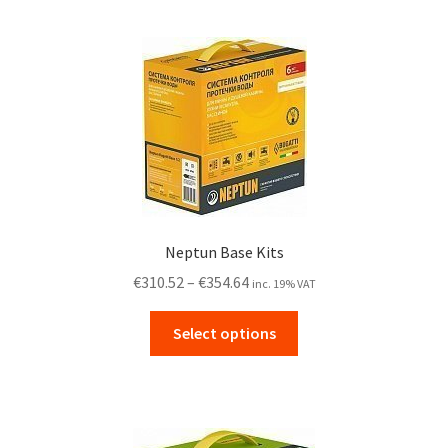
by
price:
high
to
low
Neptun Base Kits
Price
€
310.52
–
€
354.64
inc. 19% VAT
range:
This
€310.52
Select options
product
through
has
€354.64
multiple
variants.
The