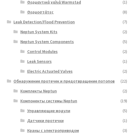
Θερμαντικά χαλιά Warmstad
(1)
Θερμοστάτες
(8)
Leak Detection/Flood Prevention
(7)
Neptun System Kits
(2)
Neptun System Components
(5)
Control Modules
(2)
Leak Sensors
(1)
Electric Actuated Valves
(2)
Обнаружение протечек и предотвращение потопов
(22)
Комплекты Neptun
(2)
Компоненты системы Neptun
(19)
Управляющие модули
(5)
Датчики протечки
(1)
Краны с электроприводом
(3)