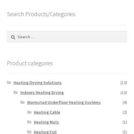
be
price:
chosen
Search Products/Categories
high
to
on
low
the
Search
product
for:
page
Product categories
Heating/Drying Solutions
(13)
Indoors Heating Drying
(13)
Warmstad Underfloor Heating Systems
(4)
Heating Cable
(2)
Heating Mats
(1)
Heating Foil
(1)