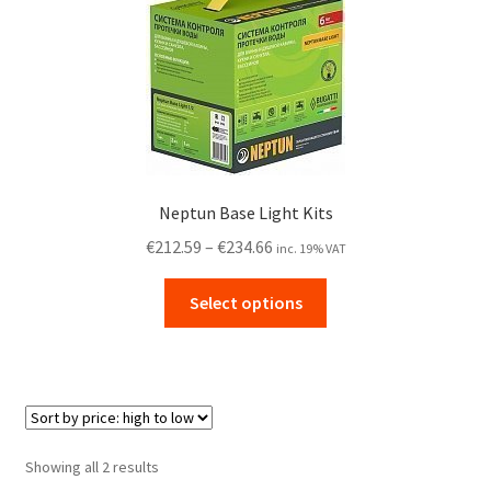
options
may
be
chosen
on
the
product
Neptun Base Light Kits
page
Price
€
212.59
–
€
234.66
inc. 19% VAT
range:
This
€212.59
Select options
product
through
has
€234.66
multiple
variants.
The
options
Sorted
Showing all 2 results
may
by