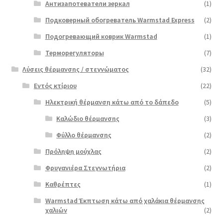
Антизапотеватели зеркал
(1)
Подковерный обогреватель Warmstad Express
(2)
Подогревающий коврик Warmstad
(1)
Терморегуляторы
(7)
Λύσεις θέρμανσης / στεγνώματος
(32)
Εντός κτίριου
(22)
Ηλεκτρική θέρμανση κάτω από το δάπεδο
(5)
Καλώδιο θέρμανσης
(3)
Φύλλο θέρμανσης
(2)
Πρόληψη μούχλας
(2)
Φρυγανιέρα Στεγνωτήρια
(2)
Καθρέπτες
(1)
Warmstad Έκπτωση κάτω από χαλάκια θέρμανσης
χαλιών
(2)