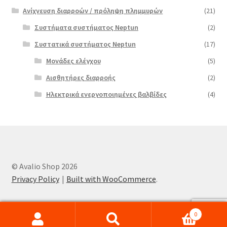
Ανίχνευση διαρροών / πρόληψη πλημμυρών
(21)
Συστήματα συστήματος Neptun
(2)
Συστατικά συστήματος Neptun
(17)
Μονάδες ελέγχου
(5)
Αισθητήρες διαρροής
(2)
Ηλεκτρικά ενεργοποιημένες βαλβίδες
(4)
© Avalio Shop 2026
Privacy Policy
Built with WooCommerce
.
0
Search
Search