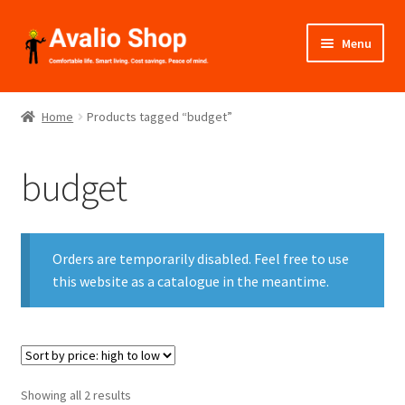
Skip
Skip
Menu
to
to
navigation
content
About Us
Home
Products tagged “budget”
Shop
budget
Installation
Catalogues
Orders are temporarily disabled. Feel free to use
Expand
this website as a catalogue in the meantime.
Projects
child
menu
Videos
Contact Us
Sorted
Showing all 2 results