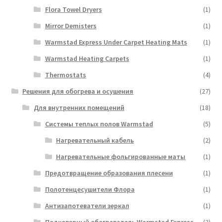
Flora Towel Dryers
(1)
Mirror Demisters
(1)
Warmstad Express Under Carpet Heating Mats
(1)
Warmstad Heating Carpets
(1)
Thermostats
(4)
Решения для обогрева и осушения
(27)
Для внутренних помещений
(18)
Системы теплых полов Warmstad
(5)
Нагревательный кабель
(2)
Нагревательные фольгированные маты
(1)
Предотвращение образования плесени
(1)
Полотенцесушители Флора
(1)
Антизапотеватели зеркал
(1)
Подковерный обогреватель Warmstad Express
(2)