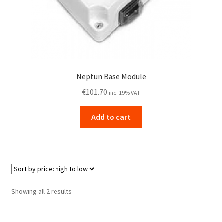
Neptun Base Module
€
101.70
inc. 19% VAT
Add to cart
Sorted
Showing all 2 results
by
price: