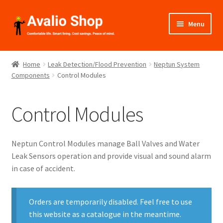
Skip
Skip
Menu
to
to
navigation
content
About Us
Home
Leak Detection/Flood Prevention
Neptun System
Components
Control Modules
Shop
Installation
Control Modules
Catalogues
Neptun Control Modules manage Ball Valves and Water
Expand
Projects
Leak Sensors operation and provide visual and sound alarm
child
in case of accident.
menu
Videos
Orders are temporarily disabled. Feel free to use
Contact Us
this website as a catalogue in the meantime.