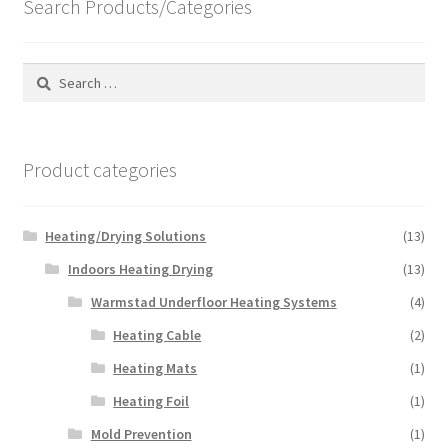
Search Products/Categories
high
to
low
Search
for:
Product categories
Heating/Drying Solutions
(13)
Indoors Heating Drying
(13)
Warmstad Underfloor Heating Systems
(4)
Heating Cable
(2)
Heating Mats
(1)
Heating Foil
(1)
Mold Prevention
(1)