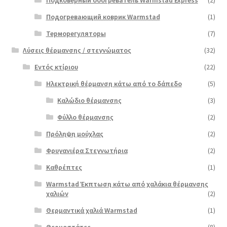
Подогревающий коврик Warmstad
(1)
Терморегуляторы
(7)
Λύσεις θέρμανσης / στεγνώματος
(32)
Εντός κτίριου
(22)
Ηλεκτρική θέρμανση κάτω από το δάπεδο
(5)
Καλώδιο θέρμανσης
(3)
Φύλλο θέρμανσης
(2)
Πρόληψη μούχλας
(2)
Φρυγανιέρα Στεγνωτήρια
(2)
Καθρέπτες
(1)
Warmstad Έκπτωση κάτω από χαλάκια θέρμανσης
χαλιών
(2)
Θερμαντικά χαλιά Warmstad
(1)
Θερμοστάτες
(8)