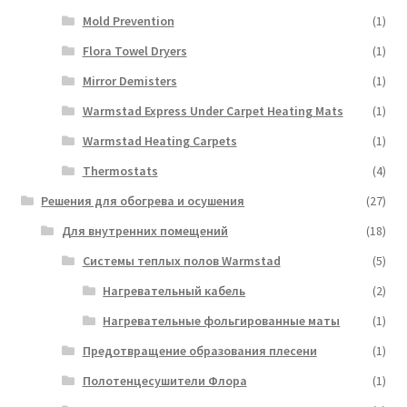
Mold Prevention
(1)
Flora Towel Dryers
(1)
Mirror Demisters
(1)
Warmstad Express Under Carpet Heating Mats
(1)
Warmstad Heating Carpets
(1)
Thermostats
(4)
Решения для обогрева и осушения
(27)
Для внутренних помещений
(18)
Системы теплых полов Warmstad
(5)
Нагревательный кабель
(2)
Нагревательные фольгированные маты
(1)
Предотвращение образования плесени
(1)
Полотенцесушители Флора
(1)