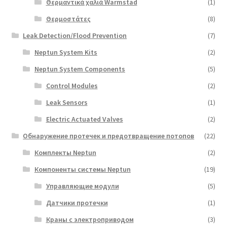
Θερμαντικά χαλιά Warmstad
(1)
Θερμοστάτες
(8)
Leak Detection/Flood Prevention
(7)
Neptun System Kits
(2)
Neptun System Components
(5)
Control Modules
(2)
Leak Sensors
(1)
Electric Actuated Valves
(2)
Обнаружение протечек и предотвращение потопов
(22)
Комплекты Neptun
(2)
Компоненты системы Neptun
(19)
Управляющие модули
(5)
Датчики протечки
(1)
Краны с электроприводом
(3)