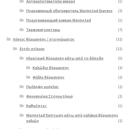
Антизапотеватели зеркал
(1)
Подковерный обогреватель Warmstad Express
(2)
Подогревающий коврик Warmstad
(1)
Терморегуляторы
(7)
Λύσεις θέρμανσης / στεγνώματος
(32)
Εντός κτίριου
(22)
Ηλεκτρική θέρμανση κάτω από το δάπεδο
(5)
Καλώδιο θέρμανσης
(3)
Φύλλο θέρμανσης
(2)
Πρόληψη μούχλας
(2)
Φρυγανιέρα Στεγνωτήρια
(2)
Καθρέπτες
(1)
Warmstad Έκπτωση κάτω από χαλάκια θέρμανσης
χαλιών
(2)