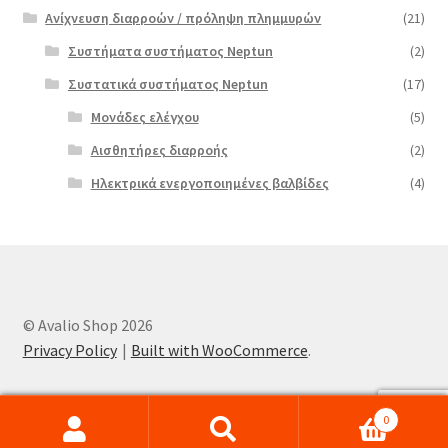
Ανίχνευση διαρροών / πρόληψη πλημμυρών
(21)
Συστήματα συστήματος Neptun
(2)
Συστατικά συστήματος Neptun
(17)
Μονάδες ελέγχου
(5)
Αισθητήρες διαρροής
(2)
Ηλεκτρικά ενεργοποιημένες βαλβίδες
(4)
© Avalio Shop 2026
Privacy Policy
Built with WooCommerce
.
0
Search
Search