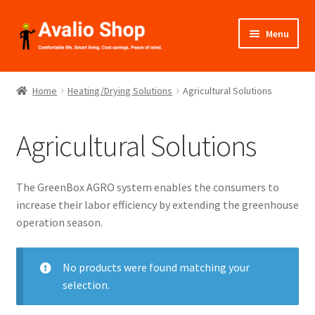
Skip
Skip
Menu
to
to
navigation
content
About Us
Home
Heating/Drying Solutions
Agricultural Solutions
Shop
Agricultural Solutions
Installation
Catalogues
The GreenBox AGRO system enables the consumers to
increase their labor efficiency by extending the greenhouse
Expand
Projects
operation season.
child
menu
Videos
No products were found matching your
selection.
Contact Us