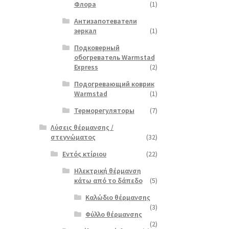
Флора
(1)
Антизапотеватели
зеркал
(1)
Подковерный
обогреватель Warmstad
Express
(2)
Подогревающий коврик
Warmstad
(1)
Терморегуляторы
(7)
Λύσεις θέρμανσης /
στεγνώματος
(32)
Εντός κτίριου
(22)
Ηλεκτρική θέρμανση
κάτω από το δάπεδο
(5)
Καλώδιο θέρμανσης
(3)
Φύλλο θέρμανσης
(2)