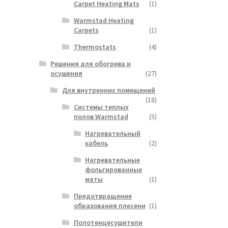
Carpet Heating Mats
(1)
Warmstad Heating
Carpets
(1)
Thermostats
(4)
Решения для обогрева и
осушения
(27)
Для внутренних помещений
(18)
Системы теплых
полов Warmstad
(5)
Нагревательный
кабель
(2)
Нагревательные
фольгированные
маты
(1)
Предотвращение
образования плесени
(1)
Полотенцесушители