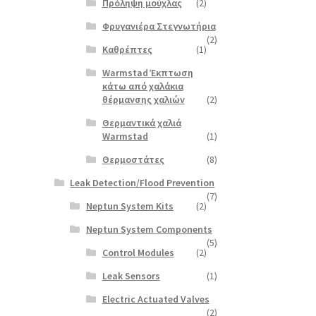
Πρόληψη μούχλας
(2)
Φρυγανιέρα Στεγνωτήρια
(2)
Καθρέπτες
(1)
Warmstad Έκπτωση
κάτω από χαλάκια
θέρμανσης χαλιών
(2)
Θερμαντικά χαλιά
Warmstad
(1)
Θερμοστάτες
(8)
Leak Detection/Flood Prevention
(7)
Neptun System Kits
(2)
Neptun System Components
(5)
Control Modules
(2)
Leak Sensors
(1)
Electric Actuated Valves
(2)