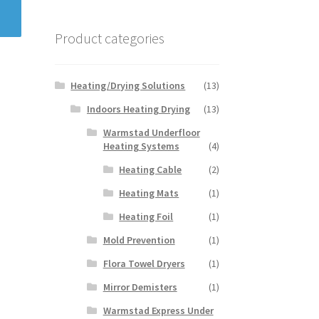
Product categories
Heating/Drying Solutions
(13)
Indoors Heating Drying
(13)
Warmstad Underfloor
Heating Systems
(4)
Heating Cable
(2)
Heating Mats
(1)
Heating Foil
(1)
Mold Prevention
(1)
Flora Towel Dryers
(1)
Mirror Demisters
(1)
Warmstad Express Under