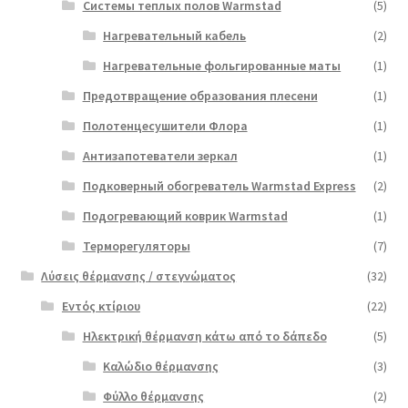
Системы теплых полов Warmstad
(5)
Нагревательный кабель
(2)
Нагревательные фольгированные маты
(1)
Предотвращение образования плесени
(1)
Полотенцесушители Флора
(1)
Антизапотеватели зеркал
(1)
Подковерный обогреватель Warmstad Express
(2)
Подогревающий коврик Warmstad
(1)
Терморегуляторы
(7)
Λύσεις θέρμανσης / στεγνώματος
(32)
Εντός κτίριου
(22)
Ηλεκτρική θέρμανση κάτω από το δάπεδο
(5)
Καλώδιο θέρμανσης
(3)
Φύλλο θέρμανσης
(2)