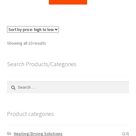
Sorted
Showing all 10 results
by
price:
Search Products/Categories
high
to
low
Search
for:
Product categories
Heating/Drying Solutions
(13)