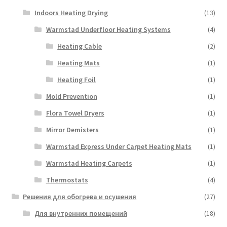
Indoors Heating Drying
(13)
Warmstad Underfloor Heating Systems
(4)
Heating Cable
(2)
Heating Mats
(1)
Heating Foil
(1)
Mold Prevention
(1)
Flora Towel Dryers
(1)
Mirror Demisters
(1)
Warmstad Express Under Carpet Heating Mats
(1)
Warmstad Heating Carpets
(1)
Thermostats
(4)
Решения для обогрева и осушения
(27)
Для внутренних помещений
(18)