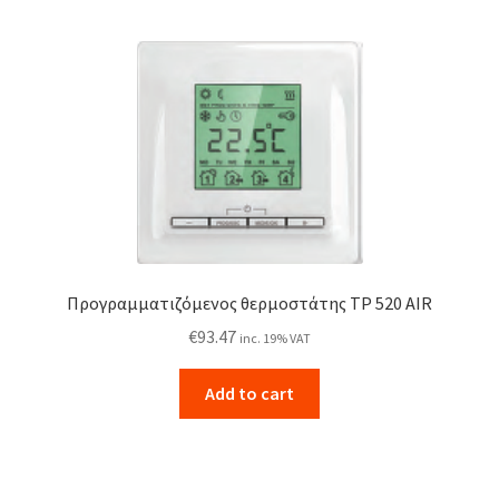
by
price:
high
to
low
Προγραμματιζόμενος θερμοστάτης TP 520 AIR
€
93.47
inc. 19% VAT
Add to cart