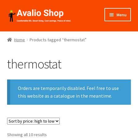
Skip
Skip
Menu
to
to
navigation
content
About Us
Home
Products tagged “thermostat”
Shop
thermostat
Installation
Catalogues
Orders are temporarily disabled. Feel free to use
Expand
this website as a catalogue in the meantime.
Projects
child
menu
Videos
Contact Us
Sorted
Showing all 10 results