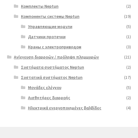
Комплекты Neptun
(2)
Компоненты системы Neptun
(19)
Управляющие модули
(5)
Датчики протечки
(1)
Краны с электроприводом
(3)
Ανίχνευση διαρροών / πρόληψη πλημμυρών
(21)
Συστήματα συστήματος Neptun
(2)
Συστατικά συστήματος Neptun
(17)
Μονάδες ελέγχου
(5)
Αισθητήρες διαρροής
(2)
Ηλεκτρικά ενεργοποιημένες βαλβίδες
(4)