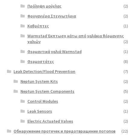
Πρόληψη μούχλας
(2)
Φρυγανιέρα Στεγνωτήρια
(2)
Καθρέπτες
(1)
Warmstad Έκπτωση κάτω από χαλάκια θέρμανσης
χαλιών
(2)
Θερμαντικά χαλιά Warmstad
(1)
Θερμοστάτες
(8)
Leak Detection/Flood Prevention
(7)
Neptun System Kits
(2)
Neptun System Components
(5)
Control Modules
(2)
Leak Sensors
(1)
Electric Actuated Valves
(2)
Обнаружение протечек и предотвращение потопов
(22)