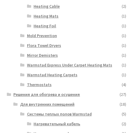
Heating Cable
(2)
Heating Mats
(1)
Heating Foil
(1)
Mold Prevention
(1)
Flora Towel Dryers
(1)
Mirror Demisters
(1)
Warmstad Express Under Carpet Heating Mats
(1)
Warmstad Heating Carpets
(1)
Thermostats
(4)
Решения для обогрева и осушения
(27)
Для внутренних помещений
(18)
Системы теплых полов Warmstad
(5)
Нагревательный кабель
(2)