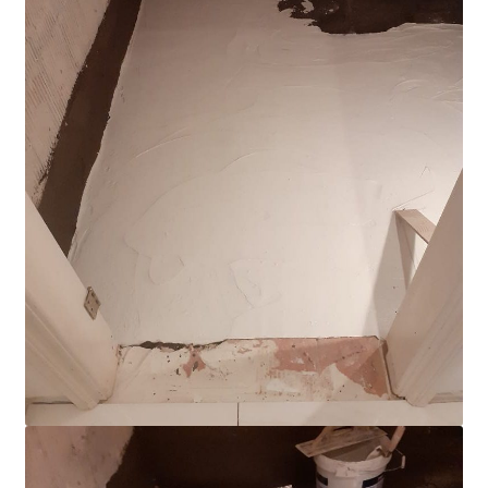
E. in Paphos
BO Residential Compound, Paphos Area
A.C. Apartment Complex (Paphos)
K. and E., Limassol
N. in Limassol
Videos
Contact Us