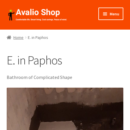
Skip
Skip
Menu
to
to
navigation
content
About Us
Home
E. in Paphos
Shop
E. in Paphos
Installation
Catalogues
Bathroom of Complicated Shape
Expand
Projects
child
menu
“O & E”, Paphos
V. in Limassol