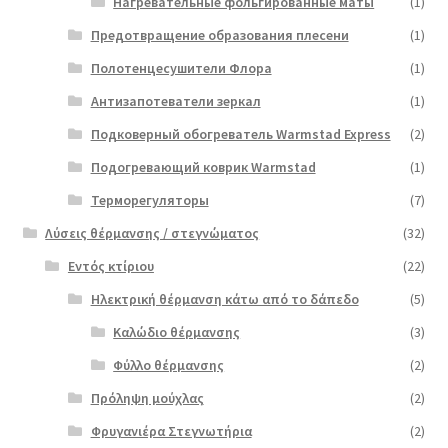
Нагревательные фольгированные маты
(1)
Предотвращение образования плесени
(1)
Полотенцесушители Флора
(1)
Антизапотеватели зеркал
(1)
Подковерный обогреватель Warmstad Express
(2)
Подогревающий коврик Warmstad
(1)
Терморегуляторы
(7)
Λύσεις θέρμανσης / στεγνώματος
(32)
Εντός κτίριου
(22)
Ηλεκτρική θέρμανση κάτω από το δάπεδο
(5)
Καλώδιο θέρμανσης
(3)
Φύλλο θέρμανσης
(2)
Πρόληψη μούχλας
(2)
Φρυγανιέρα Στεγνωτήρια
(2)