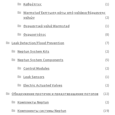
Καθρέπτες
(1)
Warmstad Έκπτωση κάτω από χαλάκια θέρμανσης
χαλιών
(2)
Θερμαντικά χαλιά Warmstad
(1)
Θερμοστάτες
(8)
Leak Detection/Flood Prevention
(7)
Neptun System Kits
(2)
Neptun System Components
(5)
Control Modules
(2)
Leak Sensors
(1)
Electric Actuated Valves
(2)
Обнаружение протечек и предотвращение потопов
(22)
Комплекты Neptun
(2)
Компоненты системы Neptun
(19)