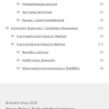
Управляющие модули
(5)
Датчики протечки
(1)
Краны с электроприводом
(3)
Ανίχνευση διαρροών / πρόληψη πλημμυρών
(21)
Συστήματα συστήματος Neptun
(2)
Συστατικά συστήματος Neptun
(17)
Μονάδες ελέγχου
(5)
Αισθητήρες διαρροής
(2)
Ηλεκτρικά ενεργοποιημένες βαλβίδες
(4)
© Avalio Shop 2026
Privacy Policy
Built with WooCommerce
.