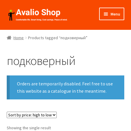
Skip
Skip
Menu
to
to
navigation
content
About Us
Home
Products tagged “подковерный”
Shop
подковерный
Installation
Catalogues
Orders are temporarily disabled. Feel free to use
Expand
this website as a catalogue in the meantime.
Projects
child
menu
Videos
Contact Us
Showing the single result