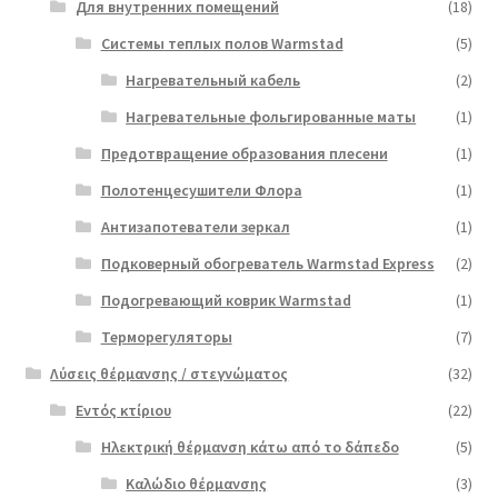
Для внутренних помещений
(18)
Системы теплых полов Warmstad
(5)
Нагревательный кабель
(2)
Нагревательные фольгированные маты
(1)
Предотвращение образования плесени
(1)
Полотенцесушители Флора
(1)
Антизапотеватели зеркал
(1)
Подковерный обогреватель Warmstad Express
(2)
Подогревающий коврик Warmstad
(1)
Терморегуляторы
(7)
Λύσεις θέρμανσης / στεγνώματος
(32)
Εντός κτίριου
(22)
Ηλεκτρική θέρμανση κάτω από το δάπεδο
(5)
Καλώδιο θέρμανσης
(3)