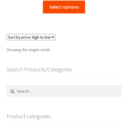
This
Select options
product
has
multiple
variants.
The
options
Showing the single result
may
be
chosen
Search Products/Categories
on
the
Search
product
for:
page
Product categories