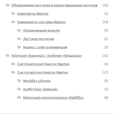
Обнаружение протечек и предотвращение потопов
(22)
Комплекты Neptun
(2)
Компоненты системы Neptun
(19)
Управляющие модули
(5)
Датчики протечки
(1)
Краны с электроприводом
(3)
Ανίχνευση διαρροών / πρόληψη πλημμυρών
(21)
Συστήματα συστήματος Neptun
(2)
Συστατικά συστήματος Neptun
(17)
Μονάδες ελέγχου
(5)
Αισθητήρες διαρροής
(2)
Ηλεκτρικά ενεργοποιημένες βαλβίδες
(4)