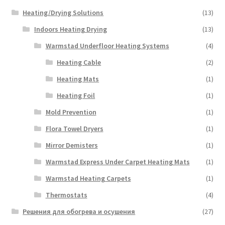
Heating/Drying Solutions
(13)
Indoors Heating Drying
(13)
Warmstad Underfloor Heating Systems
(4)
Heating Cable
(2)
Heating Mats
(1)
Heating Foil
(1)
Mold Prevention
(1)
Flora Towel Dryers
(1)
Mirror Demisters
(1)
Warmstad Express Under Carpet Heating Mats
(1)
Warmstad Heating Carpets
(1)
Thermostats
(4)
Решения для обогрева и осушения
(27)