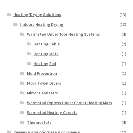
Heating/Drying Solutions
(13)
Indoors Heating Drying
(13)
Warmstad Underfloor Heating Systems
(4)
Heating Cable
(2)
Heating Mats
(1)
Heating Foil
(1)
Mold Prevention
(1)
Flora Towel Dryers
(1)
Mirror Demisters
(1)
Warmstad Express Under Carpet Heating Mats
(1)
Warmstad Heating Carpets
(1)
Thermostats
(4)
Решения для обогрева и осушения
(27)