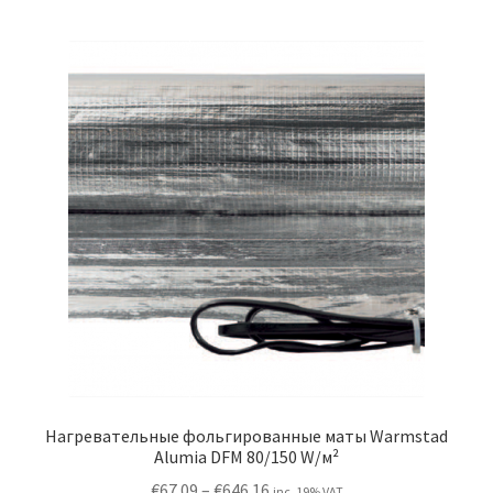
Нагревательные фольгированные маты Warmstad
Alumia DFM 80/150 W/м²
Price
€
67.09
–
€
646.16
inc. 19% VAT