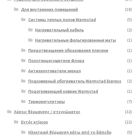
Для внутренних помещений
(18)
Системы теплых полов Warmstad
(5)
Нагревательный кабель
(2)
Нагревательные фольгированные маты
(1)
Предотвращение образования плесени
(1)
Полотенцесушители Флора
(1)
Антизапотеватели зеркал
(1)
Подковерный обогреватель Warmstad Express
(2)
Подогревающий коврик Warmstad
(1)
Терморегуляторы
(7)
Λύσεις θέρμανσης / στεγνώματος
(32)
Εντός κτίριου
(22)
Ηλεκτρική θέρμανση κάτω από το δάπεδο
(5)