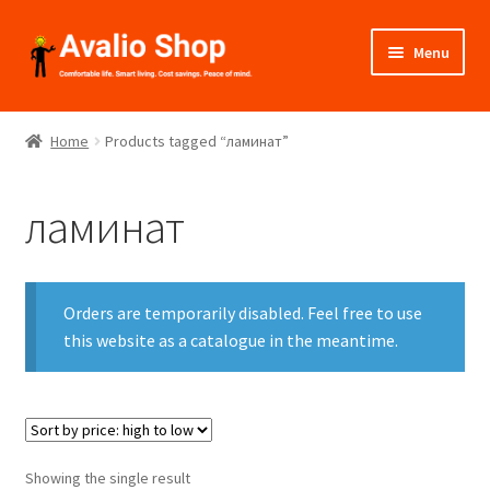
Skip
Skip
Menu
to
to
navigation
content
About Us
Home
Products tagged “ламинат”
Shop
ламинат
Installation
Catalogues
Orders are temporarily disabled. Feel free to use
Expand
this website as a catalogue in the meantime.
Projects
child
menu
Videos
Contact Us
Showing the single result