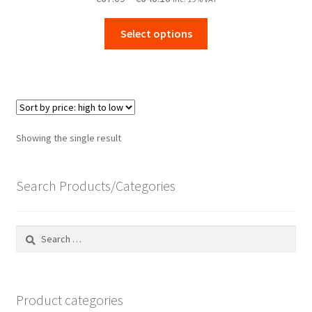
range:
This
€67.09
Select options
product
through
has
€646.16
multiple
variants.
The
options
Showing the single result
may
be
chosen
Search Products/Categories
on
the
Search
product
for:
page
Product categories