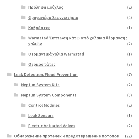
Πρόληψη μούχλας
(2)
Φρυγανιέρα Στεγνωτήρια
(2)
Καθρέπτες
(1)
Warmstad Έκπτωση κάτω από χαλάκια θέρμανσης
χαλιών
(2)
Θερμαντικά χαλιά Warmstad
(1)
Θερμοστάτες
(8)
Leak Detection/Flood Prevention
(7)
Neptun System Kits
(2)
Neptun System Components
(5)
Control Modules
(2)
Leak Sensors
(1)
Electric Actuated Valves
(2)
Обнаружение протечек и предотвращение потопов
(22)