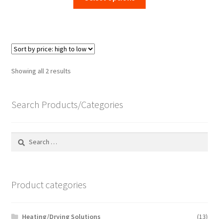
product
has
multiple
variants.
The
options
Sorted
Showing all 2 results
may
by
be
price:
chosen
Search Products/Categories
high
to
on
low
the
Search
product
for:
page
Product categories
Heating/Drying Solutions
(13)