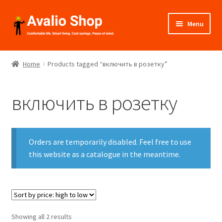
Skip
Skip
Menu
to
to
navigation
content
About Us
Home
Products tagged “включить в розетку”
Shop
включить в розетку
Installation
Catalogues
Orders are temporarily disabled. Feel free to use
Expand
this website as a catalogue in the meantime.
Projects
child
menu
Videos
Contact Us
Sorted
Showing all 2 results