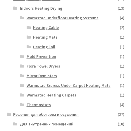
Indoors Heating Drying
(13)
Warmstad Underfloor Heating Systems
(4)
Heating Cable
(2)
Heating Mats
(1)
Heating Foil
(1)
Mold Prevention
(1)
Flora Towel Dryers
(1)
Mirror Demisters
(1)
Warmstad Express Under Carpet Heating Mats
(1)
Warmstad Heating Carpets
(1)
Thermostats
(4)
Решения для обогрева и осушения
(27)
Для внутренних помещений
(18)