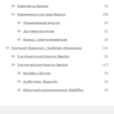
Комплекты Neptun
(2)
Компоненты системы Neptun
(19)
Управляющие модули
(5)
Датчики протечки
(1)
Краны с электроприводом
(3)
Ανίχνευση διαρροών / πρόληψη πλημμυρών
(21)
Συστήματα συστήματος Neptun
(2)
Συστατικά συστήματος Neptun
(17)
Μονάδες ελέγχου
(5)
Αισθητήρες διαρροής
(2)
Ηλεκτρικά ενεργοποιημένες βαλβίδες
(4)