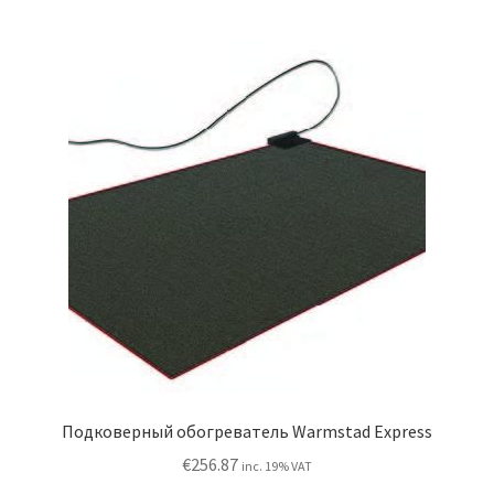
by
price:
high
to
low
Подковерный обогреватель Warmstad Express
€
256.87
inc. 19% VAT