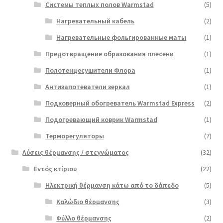
Системы теплых полов Warmstad
(5)
Нагревательный кабель
(2)
Нагревательные фольгированные маты
(1)
Предотвращение образования плесени
(1)
Полотенцесушители Флора
(1)
Антизапотеватели зеркал
(1)
Подковерный обогреватель Warmstad Express
(2)
Подогревающий коврик Warmstad
(1)
Терморегуляторы
(7)
Λύσεις θέρμανσης / στεγνώματος
(32)
Εντός κτίριου
(22)
Ηλεκτρική θέρμανση κάτω από το δάπεδο
(5)
Καλώδιο θέρμανσης
(3)
Φύλλο θέρμανσης
(2)