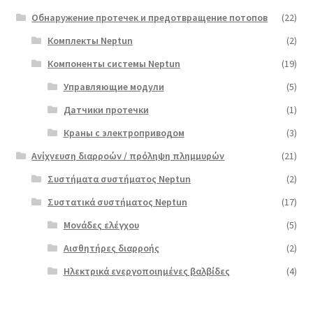
Обнаружение протечек и предотвращение потопов
(22)
Комплекты Neptun
(2)
Компоненты системы Neptun
(19)
Управляющие модули
(5)
Датчики протечки
(1)
Краны с электроприводом
(3)
Ανίχνευση διαρροών / πρόληψη πλημμυρών
(21)
Συστήματα συστήματος Neptun
(2)
Συστατικά συστήματος Neptun
(17)
Μονάδες ελέγχου
(5)
Αισθητήρες διαρροής
(2)
Ηλεκτρικά ενεργοποιημένες βαλβίδες
(4)