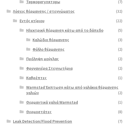
Терморегуляторы
(7)
Λύσεις θέρμανσης / στεγνώματος
(32)
Εντός κτίριου
(22)
Ηλεκτρική θέρμανση κάτω από το δάπεδο
(5)
Καλώδιο θέρμανσης
(3)
Φύλλο θέρμανσης
(2)
Πρόληψη μούχλας
(2)
Φρυγανιέρα Στεγνωτήρια
(2)
Καθρέπτες
(1)
Warmstad Έκπτωση κάτω από χαλάκια θέρμανσης
χαλιών
(2)
Θερμαντικά χαλιά Warmstad
(1)
Θερμοστάτες
(8)
Leak Detection/Flood Prevention
(7)