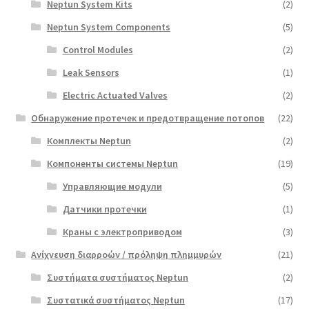
Neptun System Kits
(2)
Neptun System Components
(5)
Control Modules
(2)
Leak Sensors
(1)
Electric Actuated Valves
(2)
Обнаружение протечек и предотвращение потопов
(22)
Комплекты Neptun
(2)
Компоненты системы Neptun
(19)
Управляющие модули
(5)
Датчики протечки
(1)
Краны с электроприводом
(3)
Ανίχνευση διαρροών / πρόληψη πλημμυρών
(21)
Συστήματα συστήματος Neptun
(2)
Συστατικά συστήματος Neptun
(17)