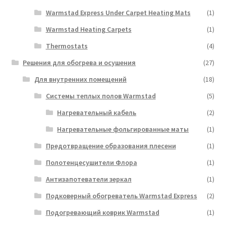
Warmstad Express Under Carpet Heating Mats
(1)
Warmstad Heating Carpets
(1)
Thermostats
(4)
Решения для обогрева и осушения
(27)
Для внутренних помещений
(18)
Системы теплых полов Warmstad
(5)
Нагревательный кабель
(2)
Нагревательные фольгированные маты
(1)
Предотвращение образования плесени
(1)
Полотенцесушители Флора
(1)
Антизапотеватели зеркал
(1)
Подковерный обогреватель Warmstad Express
(2)
Подогревающий коврик Warmstad
(1)