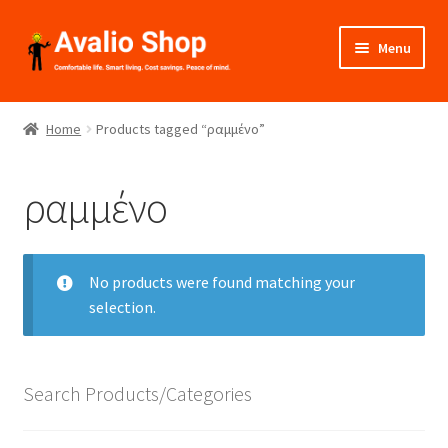
Skip
Skip
Menu
to
to
navigation
content
About Us
Home
Products tagged “ραμμένο”
Shop
ραμμένο
Installation
Catalogues
No products were found matching your
selection.
Expand
Projects
child
menu
Videos
Search Products/Categories
Contact Us