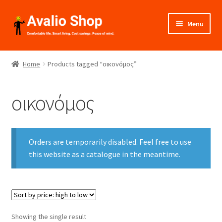
Skip
Skip
Menu
to
to
navigation
content
About Us
Home
Products tagged “οικονόμος”
Shop
οικονόμος
Installation
Catalogues
Orders are temporarily disabled. Feel free to use
Expand
this website as a catalogue in the meantime.
Projects
child
menu
Videos
Contact Us
Showing the single result