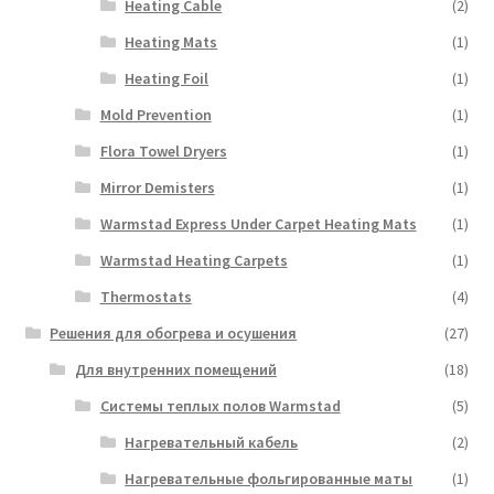
Heating Cable
(2)
Heating Mats
(1)
Heating Foil
(1)
Mold Prevention
(1)
Flora Towel Dryers
(1)
Mirror Demisters
(1)
Warmstad Express Under Carpet Heating Mats
(1)
Warmstad Heating Carpets
(1)
Thermostats
(4)
Решения для обогрева и осушения
(27)
Для внутренних помещений
(18)
Системы теплых полов Warmstad
(5)
Нагревательный кабель
(2)
Нагревательные фольгированные маты
(1)