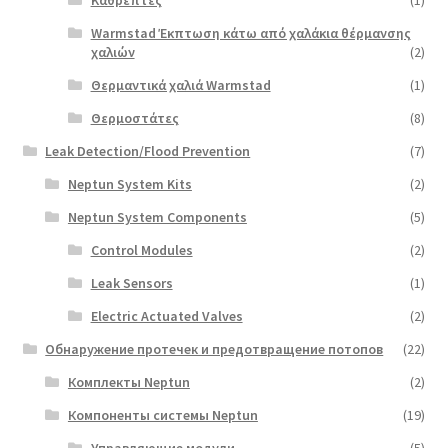
Warmstad Έκπτωση κάτω από χαλάκια θέρμανσης
χαλιών
(2)
Θερμαντικά χαλιά Warmstad
(1)
Θερμοστάτες
(8)
Leak Detection/Flood Prevention
(7)
Neptun System Kits
(2)
Neptun System Components
(5)
Control Modules
(2)
Leak Sensors
(1)
Electric Actuated Valves
(2)
Обнаружение протечек и предотвращение потопов
(22)
Комплекты Neptun
(2)
Компоненты системы Neptun
(19)
Управляющие модули
(5)