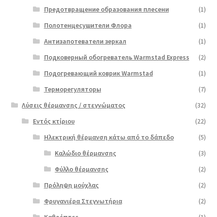
Предотвращение образования плесени
(1)
Полотенцесушители Флора
(1)
Антизапотеватели зеркал
(1)
Подковерный обогреватель Warmstad Express
(2)
Подогревающий коврик Warmstad
(1)
Терморегуляторы
(7)
Λύσεις θέρμανσης / στεγνώματος
(32)
Εντός κτίριου
(22)
Ηλεκτρική θέρμανση κάτω από το δάπεδο
(5)
Καλώδιο θέρμανσης
(3)
Φύλλο θέρμανσης
(2)
Πρόληψη μούχλας
(2)
Φρυγανιέρα Στεγνωτήρια
(2)
Καθρέπτες
(1)