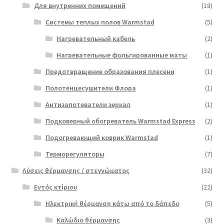
Для внутренних помещений
(18)
Системы теплых полов Warmstad
(5)
Нагревательный кабель
(2)
Нагревательные фольгированные маты
(1)
Предотвращение образования плесени
(1)
Полотенцесушители Флора
(1)
Антизапотеватели зеркал
(1)
Подковерный обогреватель Warmstad Express
(2)
Подогревающий коврик Warmstad
(1)
Терморегуляторы
(7)
Λύσεις θέρμανσης / στεγνώματος
(32)
Εντός κτίριου
(22)
Ηλεκτρική θέρμανση κάτω από το δάπεδο
(5)
Καλώδιο θέρμανσης
(3)