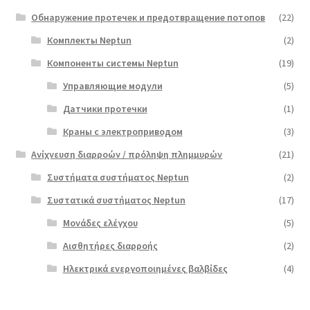
Обнаружение протечек и предотвращение потопов
(22)
Комплекты Neptun
(2)
Компоненты системы Neptun
(19)
Управляющие модули
(5)
Датчики протечки
(1)
Краны с электроприводом
(3)
Ανίχνευση διαρροών / πρόληψη πλημμυρών
(21)
Συστήματα συστήματος Neptun
(2)
Συστατικά συστήματος Neptun
(17)
Μονάδες ελέγχου
(5)
Αισθητήρες διαρροής
(2)
Ηλεκτρικά ενεργοποιημένες βαλβίδες
(4)