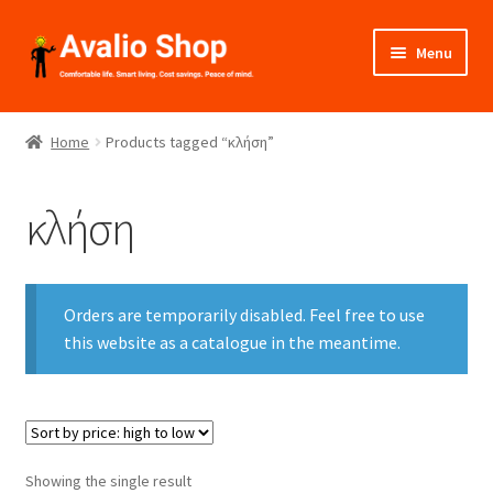
Skip
Skip
Menu
to
to
navigation
content
About Us
Home
Products tagged “κλήση”
Shop
κλήση
Installation
Catalogues
Orders are temporarily disabled. Feel free to use
Expand
this website as a catalogue in the meantime.
Projects
child
menu
Videos
Contact Us
Showing the single result