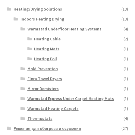
Heating/Drying Solutions
(13)
Indoors Heating Drying
(13)
Warmstad Underfloor Heating Systems
(4)
Heating Cable
(2)
Heating Mats
(1)
Heating Foil
(1)
Mold Prevention
(1)
Flora Towel Dryers
(1)
Mirror Demisters
(1)
Warmstad Express Under Carpet Heating Mats
(1)
Warmstad Heating Carpets
(1)
Thermostats
(4)
Решения для обогрева и осушения
(27)