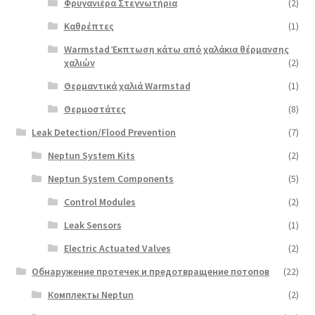
Φρυγανιέρα Στεγνωτήρια
(2)
Καθρέπτες
(1)
Warmstad Έκπτωση κάτω από χαλάκια θέρμανσης
χαλιών
(2)
Θερμαντικά χαλιά Warmstad
(1)
Θερμοστάτες
(8)
Leak Detection/Flood Prevention
(7)
Neptun System Kits
(2)
Neptun System Components
(5)
Control Modules
(2)
Leak Sensors
(1)
Electric Actuated Valves
(2)
Обнаружение протечек и предотвращение потопов
(22)
Комплекты Neptun
(2)