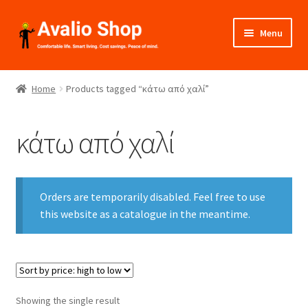
Skip
Skip
Menu
to
to
navigation
content
About Us
Home
Products tagged “κάτω από χαλί”
Shop
κάτω από χαλί
Installation
Catalogues
Orders are temporarily disabled. Feel free to use
Expand
this website as a catalogue in the meantime.
Projects
child
menu
Videos
Contact Us
Showing the single result