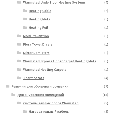
Warmstad Underfloor Heating Systems
(4)
Heating Cable
(2)
Heating Mats
(1)
Heating Foil
(1)
Mold Prevention
(1)
Flora Towel Dryers
(1)
Mirror Demisters
(1)
Warmstad Express Under Carpet Heating Mats
(1)
Warmstad Heating Carpets
(1)
Thermostats
(4)
Решения для обогрева и осушения
(27)
Для внутренних помещений
(18)
Системы теплых полов Warmstad
(5)
Нагревательный кабель
(2)