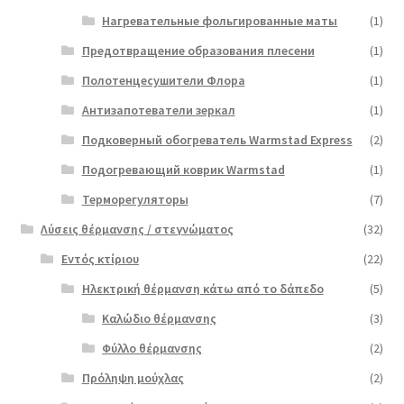
Нагревательные фольгированные маты
(1)
Предотвращение образования плесени
(1)
Полотенцесушители Флора
(1)
Антизапотеватели зеркал
(1)
Подковерный обогреватель Warmstad Express
(2)
Подогревающий коврик Warmstad
(1)
Терморегуляторы
(7)
Λύσεις θέρμανσης / στεγνώματος
(32)
Εντός κτίριου
(22)
Ηλεκτρική θέρμανση κάτω από το δάπεδο
(5)
Καλώδιο θέρμανσης
(3)
Φύλλο θέρμανσης
(2)
Πρόληψη μούχλας
(2)