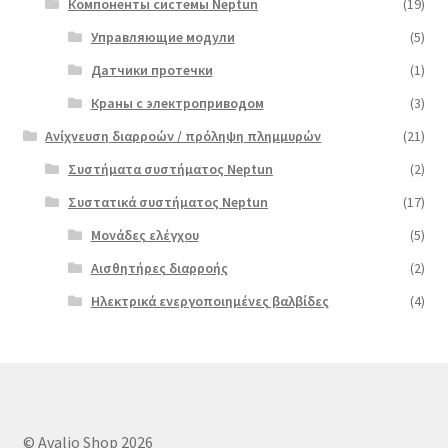
Компоненты системы Neptun
(19)
Управляющие модули
(5)
Датчики протечки
(1)
Краны с электроприводом
(3)
Ανίχνευση διαρροών / πρόληψη πλημμυρών
(21)
Συστήματα συστήματος Neptun
(2)
Συστατικά συστήματος Neptun
(17)
Μονάδες ελέγχου
(5)
Αισθητήρες διαρροής
(2)
Ηλεκτρικά ενεργοποιημένες βαλβίδες
(4)
© Avalio Shop 2026