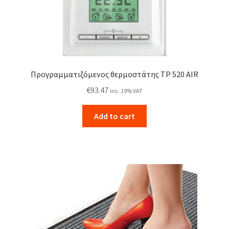
be
chosen
on
the
product
page
Προγραμματιζόμενος θερμοστάτης TP 520 AIR
€
93.47
inc. 19% VAT
Add to cart