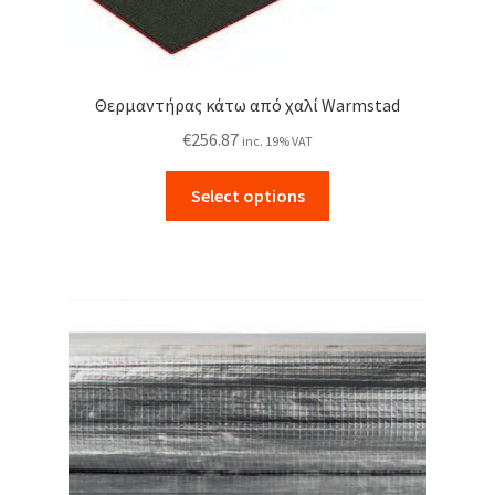
Θερμαντήρας κάτω από χαλί Warmstad
€
256.87
inc. 19% VAT
This
Select options
product
has
multiple
variants.
The
options
may
be
chosen
on
the