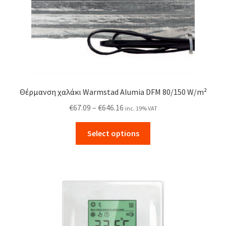
product
page
Θέρμανση χαλάκι Warmstad Alumia DFM 80/150 W/m²
Price
€
67.09
–
€
646.16
inc. 19% VAT
range:
This
€67.09
Select options
product
through
has
€646.16
multiple
variants.
The
options
may