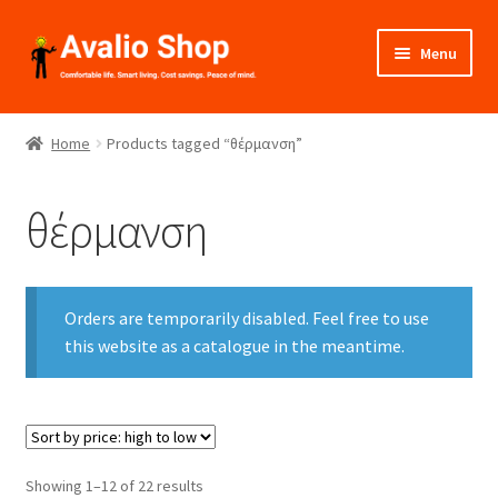
Skip
Skip
Menu
to
to
navigation
content
About Us
Home
Products tagged “θέρμανση”
Shop
θέρμανση
Installation
Catalogues
Orders are temporarily disabled. Feel free to use
Expand
this website as a catalogue in the meantime.
Projects
child
menu
Videos
Contact Us
Sorted
Showing 1–12 of 22 results