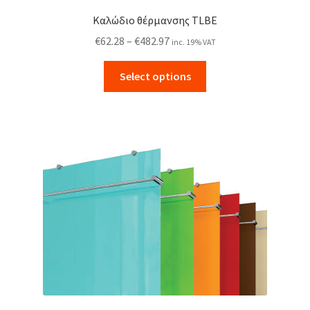
Καλώδιο θέρμανσης TLBE
Price
€
62.28
–
€
482.97
inc. 19% VAT
range:
This
€62.28
Select options
product
through
has
€482.97
multiple
variants.
The
options
may
be
chosen
on
the
product
page