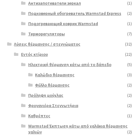
Антизапотеватели зеркал
(1)
Подковерный обогреватель Warmstad Express
(2)
Подогревающий коврик Warmstad
(1)
Терморегуляторы
(7)
Λύσεις θέρμανσης / στεγνώματος
(32)
Εντός κτίριου
(22)
Ηλεκτρική θέρμανση κάτω από το δάπεδο
(5)
Καλώδιο θέρμανσης
(3)
Φύλλο θέρμανσης
(2)
Πρόληψη μούχλας
(2)
Φρυγανιέρα Στεγνωτήρια
(2)
Καθρέπτες
(1)
Warmstad Έκπτωση κάτω από χαλάκια θέρμανσης
χαλιών
(2)