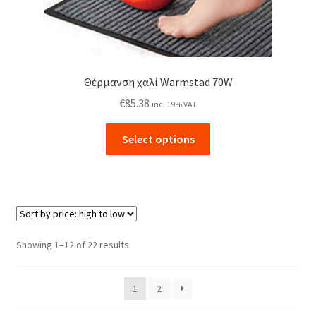
Θέρμανση χαλί Warmstad 70W
€
85.38
inc. 19% VAT
This
Select options
product
has
multiple
variants.
The
options
Sorted
Showing 1–12 of 22 results
may
by
be
price:
1
2
chosen
high
to
on