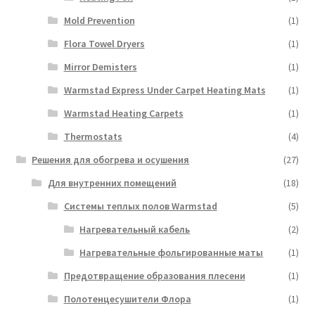
Mold Prevention
(1)
Flora Towel Dryers
(1)
Mirror Demisters
(1)
Warmstad Express Under Carpet Heating Mats
(1)
Warmstad Heating Carpets
(1)
Thermostats
(4)
Решения для обогрева и осушения
(27)
Для внутренних помещений
(18)
Системы теплых полов Warmstad
(5)
Нагревательный кабель
(2)
Нагревательные фольгированные маты
(1)
Предотвращение образования плесени
(1)
Полотенцесушители Флора
(1)