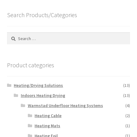
low
the
product
Search Products/Categories
page
Search
for:
Product categories
Heating/Drying Solutions
(13)
Indoors Heating Drying
(13)
Warmstad Underfloor Heating Systems
(4)
Heating Cable
(2)
Heating Mats
(1)
Heating Foil
(1)