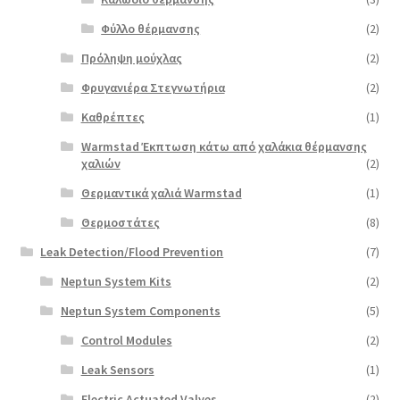
Φύλλο θέρμανσης
(2)
Πρόληψη μούχλας
(2)
Φρυγανιέρα Στεγνωτήρια
(2)
Καθρέπτες
(1)
Warmstad Έκπτωση κάτω από χαλάκια θέρμανσης
χαλιών
(2)
Θερμαντικά χαλιά Warmstad
(1)
Θερμοστάτες
(8)
Leak Detection/Flood Prevention
(7)
Neptun System Kits
(2)
Neptun System Components
(5)
Control Modules
(2)
Leak Sensors
(1)
Electric Actuated Valves
(2)