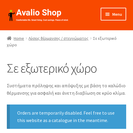
Skip
Skip
Menu
to
to
navigation
content
About Us
Home
Λύσεις θέρμανσης / στεγνώματος
Σε εξωτερικό
χώρο
Shop
Installation
Σε εξωτερικό χώρο
Catalogues
Συστήματα πρόληψης και απόψυξης με βάση το καλώδιο
Expand
Projects
θέρμανσης για ασφαλή και άνετη διαβίωση σε κρύο κλίμα.
child
menu
Videos
Orders are temporarily disabled. Feel free to use
this website as a catalogue in the meantime.
Contact Us