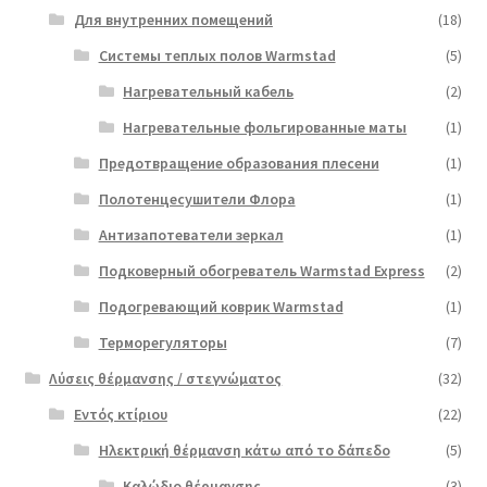
Для внутренних помещений
(18)
Системы теплых полов Warmstad
(5)
Нагревательный кабель
(2)
Нагревательные фольгированные маты
(1)
Предотвращение образования плесени
(1)
Полотенцесушители Флора
(1)
Антизапотеватели зеркал
(1)
Подковерный обогреватель Warmstad Express
(2)
Подогревающий коврик Warmstad
(1)
Терморегуляторы
(7)
Λύσεις θέρμανσης / στεγνώματος
(32)
Εντός κτίριου
(22)
Ηλεκτρική θέρμανση κάτω από το δάπεδο
(5)
Καλώδιο θέρμανσης
(3)