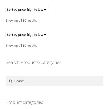
Sorted
Showing all 10 results
by
price:
high
to
Sorted
Showing all 10 results
low
by
price:
Search Products/Categories
high
to
low
Search
for:
Product categories