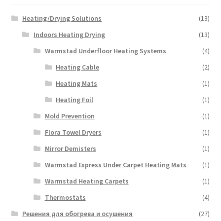
Heating/Drying Solutions
(13)
Indoors Heating Drying
(13)
Warmstad Underfloor Heating Systems
(4)
Heating Cable
(2)
Heating Mats
(1)
Heating Foil
(1)
Mold Prevention
(1)
Flora Towel Dryers
(1)
Mirror Demisters
(1)
Warmstad Express Under Carpet Heating Mats
(1)
Warmstad Heating Carpets
(1)
Thermostats
(4)
Решения для обогрева и осушения
(27)