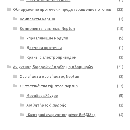
Обнаружение протечек и предотвращение потопов
(22)
Комплекты Neptun
(2)
Компоненты системы Neptun
(19)
Управляющие модули
(5)
Датчики протечки
(1)
Краны с электроприводом
(3)
Ανίχνευση διαρροών / πρόληψη πλημμυρών
(21)
Συστήματα συστήματος Neptun
(2)
Συστατικά συστήματος Neptun
(17)
Μονάδες ελέγχου
(5)
Αισθητήρες διαρροής
(2)
Ηλεκτρικά ενεργοποιημένες βαλβίδες
(4)