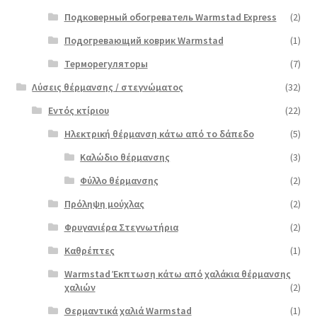
Подковерный обогреватель Warmstad Express
(2)
Подогревающий коврик Warmstad
(1)
Терморегуляторы
(7)
Λύσεις θέρμανσης / στεγνώματος
(32)
Εντός κτίριου
(22)
Ηλεκτρική θέρμανση κάτω από το δάπεδο
(5)
Καλώδιο θέρμανσης
(3)
Φύλλο θέρμανσης
(2)
Πρόληψη μούχλας
(2)
Φρυγανιέρα Στεγνωτήρια
(2)
Καθρέπτες
(1)
Warmstad Έκπτωση κάτω από χαλάκια θέρμανσης
χαλιών
(2)
Θερμαντικά χαλιά Warmstad
(1)