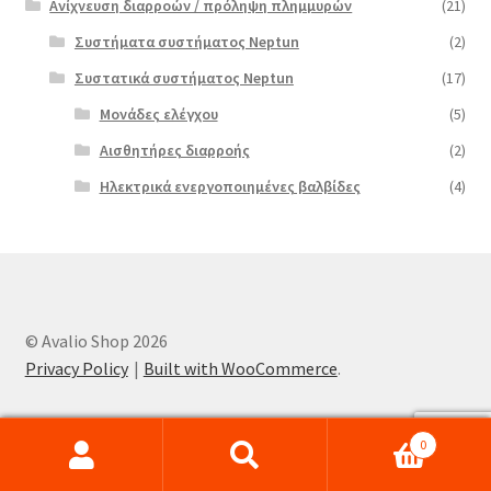
Ανίχνευση διαρροών / πρόληψη πλημμυρών
(21)
Συστήματα συστήματος Neptun
(2)
Συστατικά συστήματος Neptun
(17)
Μονάδες ελέγχου
(5)
Αισθητήρες διαρροής
(2)
Ηλεκτρικά ενεργοποιημένες βαλβίδες
(4)
© Avalio Shop 2026
Privacy Policy
Built with WooCommerce
.
0
Search
Search