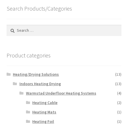
price:
Search Products/Categories
high
to
low
Search
for:
Product categories
Heating/Drying Solutions
(13)
Indoors Heating Drying
(13)
Warmstad Underfloor Heating Systems
(4)
Heating Cable
(2)
Heating Mats
(1)
Heating Foil
(1)