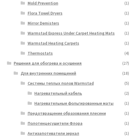
Mold Prevention
(1)
Flora Towel Dryers
(1)
Mirror Demisters
(1)
Warmstad Express Under Carpet Heating Mats
(1)
Warmstad Heating Carpets
(1)
Thermostats
(4)
Решения для обогрева и осушения
(27)
Для внутренних помещений
(18)
Системы теплых полов Warmstad
(5)
Нагревательный кабель
(2)
Нагревательные фольгированные маты
(1)
Предотвращение образования плесени
(1)
Полотенцесушители Флора
(1)
Антизапотеватели зеркал
(1)