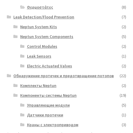
Θερμοστάτες
(8)
Leak Detection/Flood Prevention
(7)
Neptun System Kits
(2)
Neptun System Components
(5)
Control Modules
(2)
Leak Sensors
(1)
Electric Actuated Valves
(2)
Обнаружение протечек и предотвращение потопов
(22)
Комплекты Neptun
(2)
Компоненты системы Neptun
(19)
Управляющие модули
(5)
Датчики протечки
(1)
Краны с электроприводом
(3)