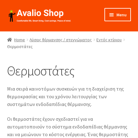
Skip
Skip
Menu
to
to
navigation
content
About Us
Home
Λύσεις θέρμανσης / στεγνώματος
Εντός κτίριου
Θερμοστάτες
Shop
Installation
Θερμοστάτες
Catalogues
Μια σειρά καινοτόμων συσκευών για τη διαχείριση της
Expand
Projects
θερμοκρασίας και του χρόνου λειτουργίας των
child
συστημάτων ενδοδαπέδιας θέρμανσης.
menu
Videos
Οι θερμοστάτες έχουν σχεδιαστεί για να
αυτοματοποιούν το σύστημα ενδοδαπέδιας θέρμανσης
Contact Us
και να μειώνουν το κόστος ενέργειας. Ένας θερμοστάτης