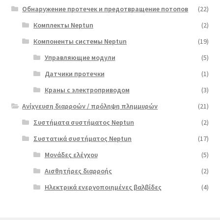
Обнаружение протечек и предотвращение потопов
(22)
Комплекты Neptun
(2)
Компоненты системы Neptun
(19)
Управляющие модули
(5)
Датчики протечки
(1)
Краны с электроприводом
(3)
Ανίχνευση διαρροών / πρόληψη πλημμυρών
(21)
Συστήματα συστήματος Neptun
(2)
Συστατικά συστήματος Neptun
(17)
Μονάδες ελέγχου
(5)
Αισθητήρες διαρροής
(2)
Ηλεκτρικά ενεργοποιημένες βαλβίδες
(4)