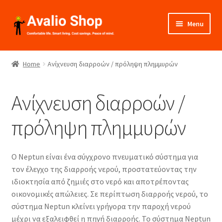
Skip
Skip
Menu
to
to
navigation
content
About Us
Home
Ανίχνευση διαρροών / πρόληψη πλημμυρών
Shop
Ανίχνευση διαρροών /
Installation
πρόληψη πλημμυρών
Catalogues
Expand
Projects
Ο Neptun είναι ένα σύγχρονο πνευματικό σύστημα για
child
τον έλεγχο της διαρροής νερού, προστατεύοντας την
menu
Videos
ιδιοκτησία από ζημιές στο νερό και αποτρέποντας
οικονομικές απώλειες. Σε περίπτωση διαρροής νερού, το
σύστημα Neptun κλείνει γρήγορα την παροχή νερού
Contact Us
μέχρι να εξαλειφθεί η πηγή διαρροής. Το σύστημα Neptun