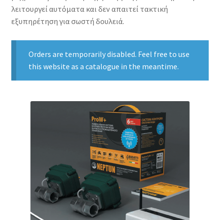
λειτουργεί αυτόματα και δεν απαιτεί τακτική
εξυπηρέτηση για σωστή δουλειά.
Orders are temporarily disabled. Feel free to use
this website as a catalogue in the meantime.