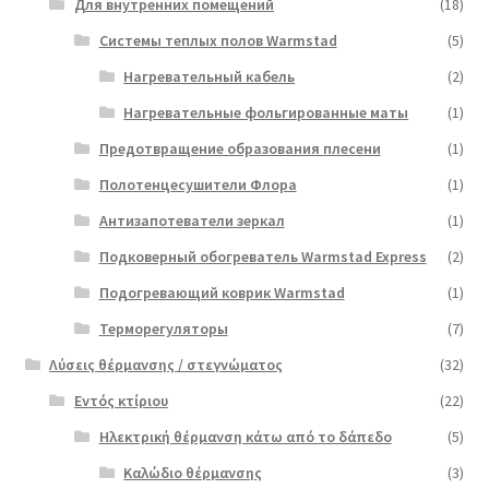
Для внутренних помещений
(18)
Системы теплых полов Warmstad
(5)
Нагревательный кабель
(2)
Нагревательные фольгированные маты
(1)
Предотвращение образования плесени
(1)
Полотенцесушители Флора
(1)
Антизапотеватели зеркал
(1)
Подковерный обогреватель Warmstad Express
(2)
Подогревающий коврик Warmstad
(1)
Терморегуляторы
(7)
Λύσεις θέρμανσης / στεγνώματος
(32)
Εντός κτίριου
(22)
Ηλεκτρική θέρμανση κάτω από το δάπεδο
(5)
Καλώδιο θέρμανσης
(3)