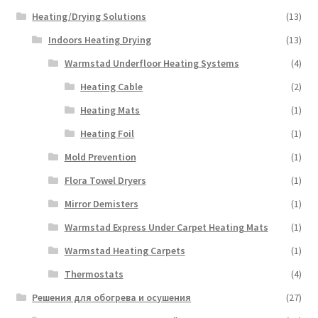
Heating/Drying Solutions
(13)
Indoors Heating Drying
(13)
Warmstad Underfloor Heating Systems
(4)
Heating Cable
(2)
Heating Mats
(1)
Heating Foil
(1)
Mold Prevention
(1)
Flora Towel Dryers
(1)
Mirror Demisters
(1)
Warmstad Express Under Carpet Heating Mats
(1)
Warmstad Heating Carpets
(1)
Thermostats
(4)
Решения для обогрева и осушения
(27)