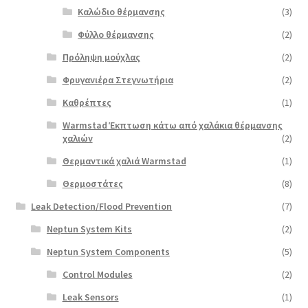
Καλώδιο θέρμανσης
(3)
Φύλλο θέρμανσης
(2)
Πρόληψη μούχλας
(2)
Φρυγανιέρα Στεγνωτήρια
(2)
Καθρέπτες
(1)
Warmstad Έκπτωση κάτω από χαλάκια θέρμανσης
χαλιών
(2)
Θερμαντικά χαλιά Warmstad
(1)
Θερμοστάτες
(8)
Leak Detection/Flood Prevention
(7)
Neptun System Kits
(2)
Neptun System Components
(5)
Control Modules
(2)
Leak Sensors
(1)