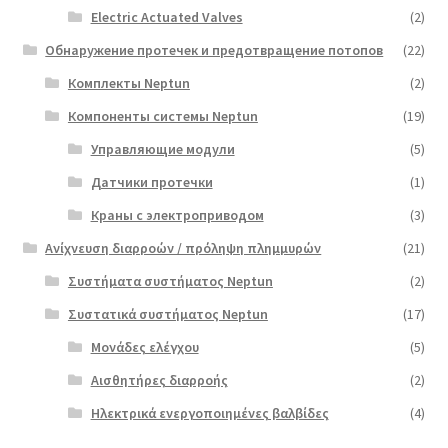
Electric Actuated Valves
(2)
Обнаружение протечек и предотвращение потопов
(22)
Комплекты Neptun
(2)
Компоненты системы Neptun
(19)
Управляющие модули
(5)
Датчики протечки
(1)
Краны с электроприводом
(3)
Ανίχνευση διαρροών / πρόληψη πλημμυρών
(21)
Συστήματα συστήματος Neptun
(2)
Συστατικά συστήματος Neptun
(17)
Μονάδες ελέγχου
(5)
Αισθητήρες διαρροής
(2)
Ηλεκτρικά ενεργοποιημένες βαλβίδες
(4)