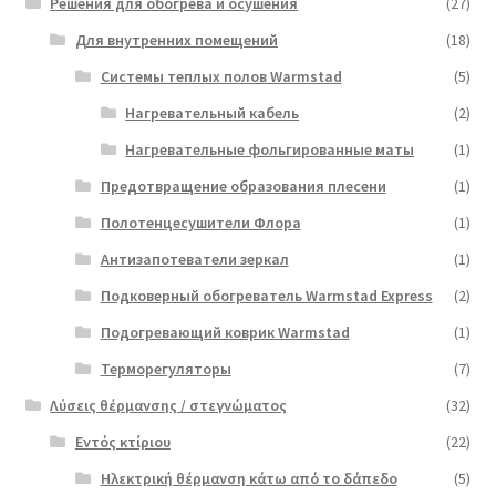
Решения для обогрева и осушения
(27)
Для внутренних помещений
(18)
Системы теплых полов Warmstad
(5)
Нагревательный кабель
(2)
Нагревательные фольгированные маты
(1)
Предотвращение образования плесени
(1)
Полотенцесушители Флора
(1)
Антизапотеватели зеркал
(1)
Подковерный обогреватель Warmstad Express
(2)
Подогревающий коврик Warmstad
(1)
Терморегуляторы
(7)
Λύσεις θέρμανσης / στεγνώματος
(32)
Εντός κτίριου
(22)
Ηλεκτρική θέρμανση κάτω από το δάπεδο
(5)