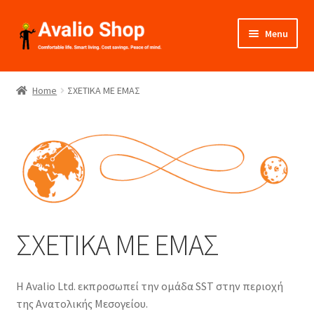
Skip
Skip
Menu
to
to
navigation
content
About Us
Home
ΣΧΕΤΙΚΑ ΜΕ ΕΜΑΣ
Shop
Installation
Catalogues
Expand
Projects
ΣΧΕΤΙΚΑ ΜΕ ΕΜΑΣ
child
menu
Videos
Η Avalio Ltd. εκπροσωπεί την ομάδα SST στην περιοχή
Contact Us
της Ανατολικής Μεσογείου.