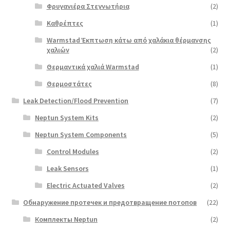
Φρυγανιέρα Στεγνωτήρια
(2)
Καθρέπτες
(1)
Warmstad Έκπτωση κάτω από χαλάκια θέρμανσης
χαλιών
(2)
Θερμαντικά χαλιά Warmstad
(1)
Θερμοστάτες
(8)
Leak Detection/Flood Prevention
(7)
Neptun System Kits
(2)
Neptun System Components
(5)
Control Modules
(2)
Leak Sensors
(1)
Electric Actuated Valves
(2)
Обнаружение протечек и предотвращение потопов
(22)
Комплекты Neptun
(2)