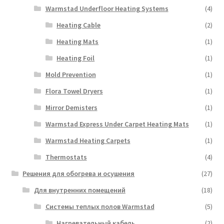
Warmstad Underfloor Heating Systems
(4)
Heating Cable
(2)
Heating Mats
(1)
Heating Foil
(1)
Mold Prevention
(1)
Flora Towel Dryers
(1)
Mirror Demisters
(1)
Warmstad Express Under Carpet Heating Mats
(1)
Warmstad Heating Carpets
(1)
Thermostats
(4)
Решения для обогрева и осушения
(27)
Для внутренних помещений
(18)
Системы теплых полов Warmstad
(5)
Нагревательный кабель
(2)