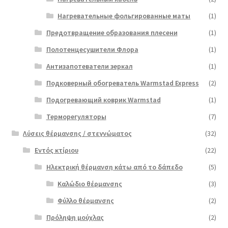
Нагревательные фольгированные маты
(1)
Предотвращение образования плесени
(1)
Полотенцесушители Флора
(1)
Антизапотеватели зеркал
(1)
Подковерный обогреватель Warmstad Express
(2)
Подогревающий коврик Warmstad
(1)
Терморегуляторы
(7)
Λύσεις θέρμανσης / στεγνώματος
(32)
Εντός κτίριου
(22)
Ηλεκτρική θέρμανση κάτω από το δάπεδο
(5)
Καλώδιο θέρμανσης
(3)
Φύλλο θέρμανσης
(2)
Πρόληψη μούχλας
(2)