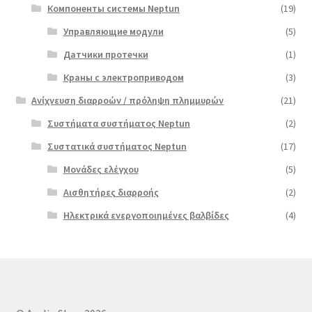
Компоненты системы Neptun
(19)
Управляющие модули
(5)
Датчики протечки
(1)
Краны с электроприводом
(3)
Ανίχνευση διαρροών / πρόληψη πλημμυρών
(21)
Συστήματα συστήματος Neptun
(2)
Συστατικά συστήματος Neptun
(17)
Μονάδες ελέγχου
(5)
Αισθητήρες διαρροής
(2)
Ηλεκτρικά ενεργοποιημένες βαλβίδες
(4)