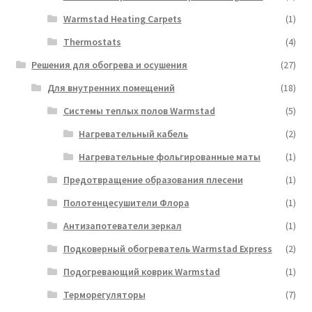
Warmstad Heating Carpets
(1)
Thermostats
(4)
Решения для обогрева и осушения
(27)
Для внутренних помещений
(18)
Системы теплых полов Warmstad
(5)
Нагревательный кабель
(2)
Нагревательные фольгированные маты
(1)
Предотвращение образования плесени
(1)
Полотенцесушители Флора
(1)
Антизапотеватели зеркал
(1)
Подковерный обогреватель Warmstad Express
(2)
Подогревающий коврик Warmstad
(1)
Терморегуляторы
(7)