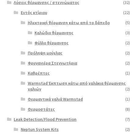
Λύσεις θέρμανσης / στεγνώματος
(32)
Εντός κτίριου
(22)
Ηλεκτρική θέρμανση κάτω από το δάπεδο
(5)
Καλώδιο θέρμανσης
(3)
Φύλλο θέρμανσης
(2)
Πρόληψη μούχλας
(2)
Φρυγανιέρα Στεγνωτήρια
(2)
Καθρέπτες
(1)
Warmstad Έκπτωση κάτω από χαλάκια θέρμανσης
χαλιών
(2)
Θερμαντικά χαλιά Warmstad
(1)
Θερμοστάτες
(8)
Leak Detection/Flood Prevention
(7)
Neptun System Kits
(2)