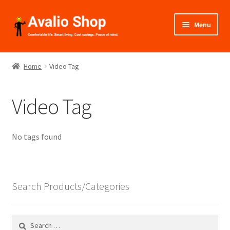
Skip
Skip
Menu
to
to
navigation
content
About Us
Home
Video Tag
Shop
Video Tag
Installation
Catalogues
No tags found
Expand
Projects
child
menu
Search Products/Categories
Videos
Contact Us
Search