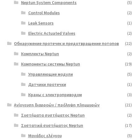
Neptun System Components
(5)
Control Modules
(2)
Leak Sensors
(1)
Electric Actuated Valves
(2)
Обнаружение протечек и предотвращение потопов
(22)
Комплекты Neptun
(2)
Компоненты системы Neptun
(19)
Управляющие модули
(5)
Датчики протечки
(1)
Краны с электроприводом
(3)
Ανίχνευση διαρροών / πρόληψη πλημμυρών
(21)
Συστήματα συστήματος Neptun
(2)
Συστατικά συστήματος Neptun
(17)
Μονάδες ελέγχου
(5)