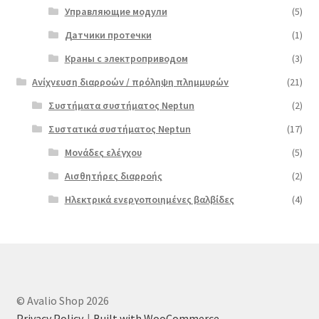
Управляющие модули
(5)
Датчики протечки
(1)
Краны с электроприводом
(3)
Ανίχνευση διαρροών / πρόληψη πλημμυρών
(21)
Συστήματα συστήματος Neptun
(2)
Συστατικά συστήματος Neptun
(17)
Μονάδες ελέγχου
(5)
Αισθητήρες διαρροής
(2)
Ηλεκτρικά ενεργοποιημένες βαλβίδες
(4)
© Avalio Shop 2026
Privacy Policy
Built with WooCommerce
.