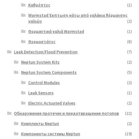
Καθρέπτες
(1)
Warmstad Έκπτωση κάτω από χαλάκια θέρμανσης
χαλιών
(2)
Θερμαντικά χαλιά Warmstad
(1)
Θερμοστάτες
(8)
Leak Detection/Flood Prevention
(7)
Neptun System Kits
(2)
Neptun System Components
(5)
Control Modules
(2)
Leak Sensors
(1)
Electric Actuated Valves
(2)
Обнаружение протечек и предотвращение потопов
(22)
Комплекты Neptun
(2)
Компоненты системы Neptun
(19)