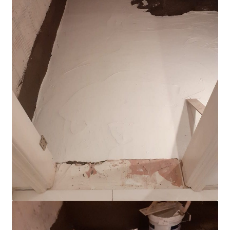
E. in Paphos
BO Residential Compound, Paphos Area
A.C. Apartment Complex (Paphos)
K. and E., Limassol
N. in Limassol
Videos
Contact Us