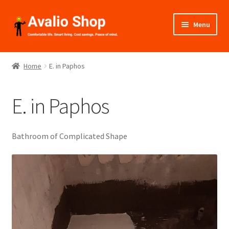
Skip
Skip
Menu
to
to
navigation
content
About Us
Home
E. in Paphos
Shop
E. in Paphos
Installation
Catalogues
Bathroom of Complicated Shape
Expand
Projects
child
menu
“O & E”, Paphos
V. in Limassol