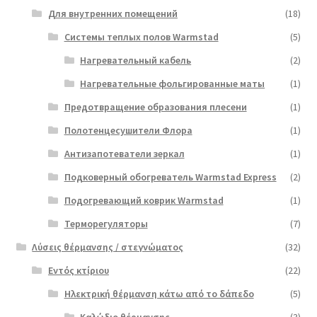
Для внутренних помещений
(18)
Системы теплых полов Warmstad
(5)
Нагревательный кабель
(2)
Нагревательные фольгированные маты
(1)
Предотвращение образования плесени
(1)
Полотенцесушители Флора
(1)
Антизапотеватели зеркал
(1)
Подковерный обогреватель Warmstad Express
(2)
Подогревающий коврик Warmstad
(1)
Терморегуляторы
(7)
Λύσεις θέρμανσης / στεγνώματος
(32)
Εντός κτίριου
(22)
Ηλεκτρική θέρμανση κάτω από το δάπεδο
(5)
Καλώδιο θέρμανσης
(3)