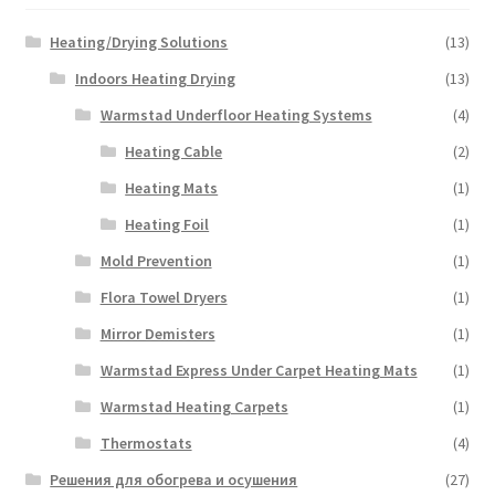
Heating/Drying Solutions
(13)
Indoors Heating Drying
(13)
Warmstad Underfloor Heating Systems
(4)
Heating Cable
(2)
Heating Mats
(1)
Heating Foil
(1)
Mold Prevention
(1)
Flora Towel Dryers
(1)
Mirror Demisters
(1)
Warmstad Express Under Carpet Heating Mats
(1)
Warmstad Heating Carpets
(1)
Thermostats
(4)
Решения для обогрева и осушения
(27)