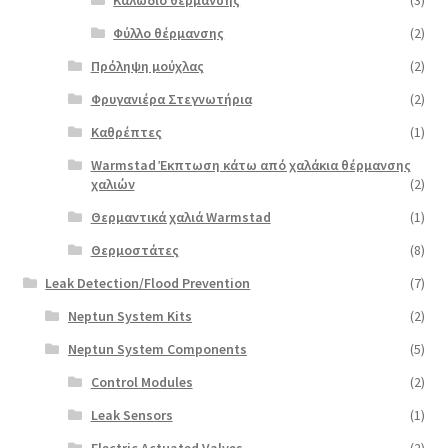
Φύλλο θέρμανσης
(2)
Πρόληψη μούχλας
(2)
Φρυγανιέρα Στεγνωτήρια
(2)
Καθρέπτες
(1)
Warmstad Έκπτωση κάτω από χαλάκια θέρμανσης
χαλιών
(2)
Θερμαντικά χαλιά Warmstad
(1)
Θερμοστάτες
(8)
Leak Detection/Flood Prevention
(7)
Neptun System Kits
(2)
Neptun System Components
(5)
Control Modules
(2)
Leak Sensors
(1)
Electric Actuated Valves
(2)