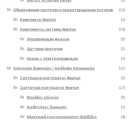
Обнаружение протечек и предотвращение потопов
(22)
Комплекты Neptun
(2)
Компоненты системы Neptun
(19)
Управляющие модули
(5)
Датчики протечки
(1)
Краны с электроприводом
(3)
Ανίχνευση διαρροών / πρόληψη πλημμυρών
(21)
Συστήματα συστήματος Neptun
(2)
Συστατικά συστήματος Neptun
(17)
Μονάδες ελέγχου
(5)
Αισθητήρες διαρροής
(2)
Ηλεκτρικά ενεργοποιημένες βαλβίδες
(4)